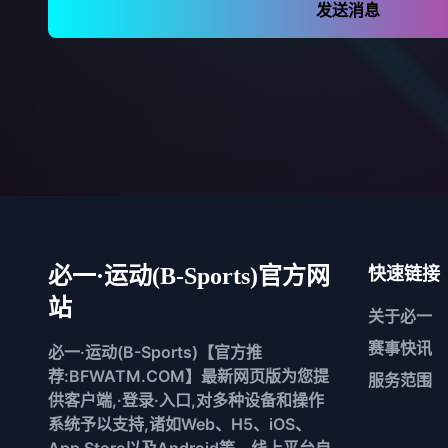
发送消息
必一·运动(B-Sports)官方网
快速链接
站
关于
必一
赛事快讯
必一·运动(B-Sports)【官方推
荐:BFWATM.COM】最新网页版为您提
服务范围
供客户端,·登录·入口,对多种设备和操作
系统予以支持,诸如Web、H5、iOS、