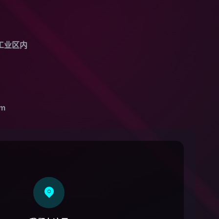
工业区内
om