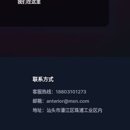
我们在这里
联系方式
客服热线：18803101273
邮箱：anterior@msn.com
地址：汕头市濠江区珠浦工业区内