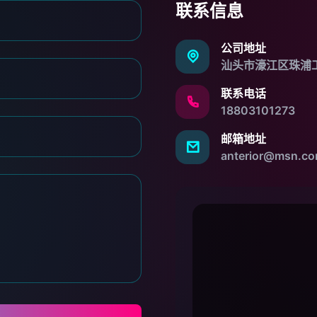
联系信息
公司地址
汕头市濠江区珠浦
联系电话
18803101273
邮箱地址
anterior@msn.c